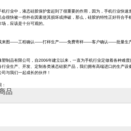
：
手机行业中，液态硅胶保护套起到了很重要的作用，因为，手机行业快速
机会很快被一些外在因素使其损坏或摔破，那么，硅胶的特性正好符合手
市场，应该是十分可观的。
：
或来图——工程确认——打样生产——免费寄样——客户确认——批量生
：
橡塑制品有限公司，自2006年建立以来，一直为手机行业定做着各种难度
各行业生产、开发、定制各类液态硅胶产品，我们拥有高端进口的生产设
公司与我们一起成长的伙伴！
词：
商品
硅胶按键底盘_硅胶按键底盘定制_硅胶按键配件厂家