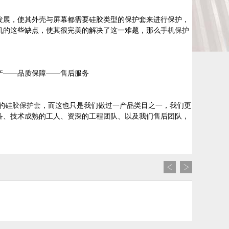
发展，使其外壳与屏幕都需要硅胶类型的保护套来进行保护，
机的这些缺点，使其很完美的解决了这一难题，那么
手机保护
产——品质保障——售后服务
的
硅胶保护套
，而这也只是我们做过一产品类目之一，我们更
备、技术成熟的工人、资深的工程团队、以及我们售后团队，
硅胶围嘴兜_防掉饭婴儿用围嘴兜_硅胶婴儿用品定制
挤压气硅胶配件_医用硅胶配件_挤压医用硅胶配件