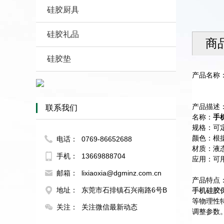
硅胶厨具
硅胶礼品
商
硅胶垫
产品名称
产品描述
联系我们
名称：
手
规格：可
颜色：根
电话：
0769-86652688
材质：液
手机：
13669888704
应用：可
邮箱：
lixiaoxia@dgminz.com.cn
产品特点
地址：
东莞市石排镇石兴南路6号B
手机硅胶
等物理性
关注：
关注微信最新动态
调整参数