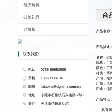
硅胶厨具
商
硅胶礼品
硅胶垫
产品名称
产品描述
联系我们
名称：硅
规格：可
颜色：可
电话：
0769-86652688
材质：环
手机：
13669888704
产地：东
厂商：名
邮箱：
lixiaoxia@dgminz.com.cn
用途：适
地址：
东莞市石排镇石兴南路6号B
产品特点
关注：
关注微信最新动态
1、具有