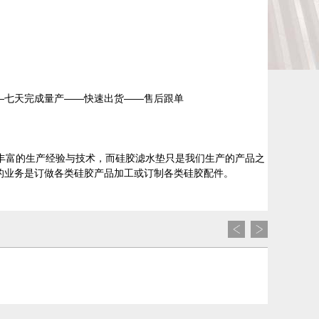
—七天完成量产——快速出货——售后跟单
丰富的生产经验与技术，而硅胶滤水垫只是我们生产的产品之
的业务是订做各类硅胶产品加工或订制各类硅胶配件。
液态硅胶表带_硅胶表带加工定制_液态硅胶表带生产厂家
硅胶折叠杯_露营专用折叠杯_时尚硅胶折叠杯