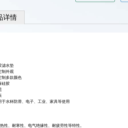
品详情
：
：
胶滤水垫
定制外观
定制多款颜色
保硅胶
莞
振
用于水杯防滑、电子、工业、家具等使用
：
耐热性、耐寒性、电气绝缘性、耐疲劳性等特性。