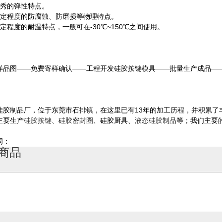
优秀的弹性特点。
一定程度的防腐蚀、防磨损等物理特点。
定程度的耐温特点，一般可在-30℃~150℃之间使用。
：
样品图——免费寄样确认——工程开发硅胶按键模具——批量生产成品—
：
硅胶制品厂，位于东莞市石排镇，在这里已有13年的加工历程，并积累了
主要生产
硅胶按键
、
硅胶密封圈
、硅胶厨具、
液态硅胶制品
等；我们主要
词：
商品
硅胶隔热垫加工_硅胶垫定制厂家_硅胶礼品生产厂家