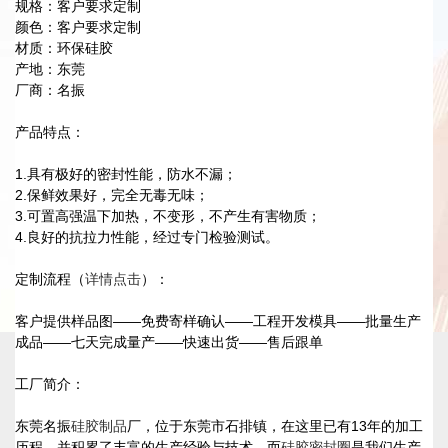
规格：客户要求定制
颜色：客户要求定制
材质：环保硅胶
产地：东莞
厂商：名振
产品特点：
1.具有极好的密封性能，防水不漏；
2.保鲜效果好，完全无毒无味；
3.可置高强温下加热，不变形，不产生有害物质；
4.良好的抗拉力性能，经过专门检验测试。
定制流程（
详情点击
）：
客户提供样品图——免费寄样确认——工程开发模具——批量生产
成品——七天完成量产——快速出货——售后跟单
工厂简介：
东莞名振
硅胶制品
厂，位于东莞市石排镇，在这里已有13年的加工
历程，并积累了丰富的生产经验与技术，而
硅胶密封圈
是我们生产